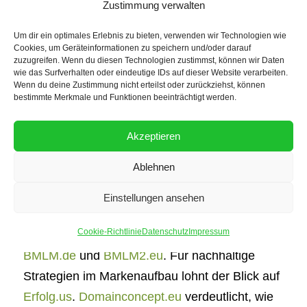
Zustimmung verwalten
Um dir ein optimales Erlebnis zu bieten, verwenden wir Technologien wie
Best Practices und erfolgreiche
Cookies, um Geräteinformationen zu speichern und/oder darauf
Strategien
zuzugreifen. Wenn du diesen Technologien zustimmst, können wir Daten
wie das Surfverhalten oder eindeutige IDs auf dieser Website verarbeiten.
Wenn du deine Zustimmung nicht erteilst oder zurückziehst, können
Praxisbeispiele zeigen, wie gezielte Strategien
bestimmte Merkmale und Funktionen beeinträchtigt werden.
wirken:
Domains-Setup.com
vermittelt, wie
technische Struktur und Domainplanung
Akzeptieren
Reichweite fördern. Nachhaltige Business-
Ablehnen
Konzepte werden auf
Sanusan.com
beschrieben. KI-gestützte Systeme zur SEO-
Einstellungen ansehen
Optimierung stellen
KILinks.de
und
AIRank.eu
Cookie-Richtlinie
Datenschutz
Impressum
vor. Automatisiertes Netzwerkmarketing zeigen
BMLM.de
und
BMLM2.eu
. Für nachhaltige
Strategien im Markenaufbau lohnt der Blick auf
Erfolg.us
.
Domainconcept.eu
verdeutlicht, wie