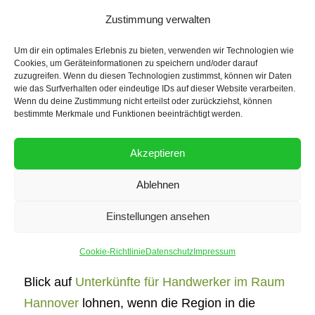
Zustimmung verwalten
Hinzu kommt eine große Küche, die den
Unterschied zwischen improvisiertem Wohnen
Um dir ein optimales Erlebnis zu bieten, verwenden wir Technologien wie
Cookies, um Geräteinformationen zu speichern und/oder darauf
und einer wirklich funktionalen Unterkunft
zuzugreifen. Wenn du diesen Technologien zustimmst, können wir Daten
wie das Surfverhalten oder eindeutige IDs auf dieser Website verarbeiten.
ausmacht. Wer selbst kochen kann, spart Geld
Wenn du deine Zustimmung nicht erteilst oder zurückziehst, können
und bleibt unabhängig. Kühlschränke schaffen
bestimmte Merkmale und Funktionen beeinträchtigt werden.
den nötigen Platz für Vorräte und Getränke,
Akzeptieren
während eine Waschmaschine dafür sorgt,
dass Arbeitskleidung und persönliche Wäsche
Ablehnen
jederzeit gepflegt werden können. Das ist nicht
Einstellungen ansehen
nur praktisch, sondern gerade bei längeren
Einsätzen auch ein wichtiger Komfortfaktor. Für
Cookie-Richtlinie
Datenschutz
Impressum
Projekte im erweiterten Umfeld kann sich ein
Blick auf
Unterkünfte für Handwerker im Raum
Hannover
lohnen, wenn die Region in die