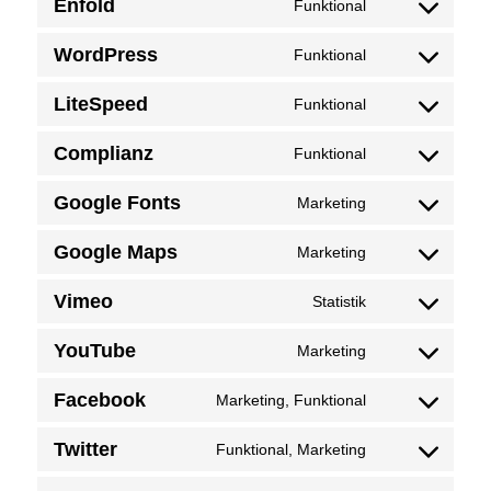
Enfold
Funktional
Consent
WordPress
to
Funktional
Consent
service
LiteSpeed
to
Funktional
enfold
Consent
service
Complianz
to
Funktional
wordpress
Consent
service
Google Fonts
to
Marketing
litespeed
Consent
service
Google Maps
to
Marketing
complianz
Consent
service
Vimeo
to
Statistik
google-
Consent
service
YouTube
fonts
to
Marketing
google-
Consent
service
Facebook
maps
to
Marketing, Funktional
vimeo
Consent
service
Twitter
to
Funktional, Marketing
youtube
Consent
service