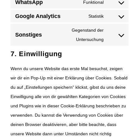
WhatsApp
to
Funktional
facebook
Consent
service
Google Analytics
to
Statistik
twitter
Consent
service
to
Gegenstand der
Sonstiges
whatsapp
service
Consent
Untersuchung
google-
to
7. Einwilligung
analytics
service
sonstiges
Wenn du unsere Website das erste Mal besuchst, zeigen
wir dir ein Pop-Up mit einer Erklärung über Cookies. Sobald
du auf „Einstellungen speichern“ klickst, gibst du uns deine
Einwilligung alle von dir gewählten Kategorien von Cookies
und Plugins wie in dieser Cookie-Erklärung beschrieben zu
verwenden. Du kannst die Verwendung von Cookies über
deinen Browser deaktivieren, aber bitte beachte, dass
unsere Website dann unter Umständen nicht richtig