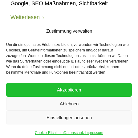
Google, SEO Maßnahmen, Sichtbarkeit
Weiterlesen
Tags:
AI SEO
,
KI SEO
,
Mehr Reichweite
,
Mehr
Zustimmung verwalten
Sichtbarkeit
,
Reichweite
,
Reichweite bei
Um dir ein optimales Erlebnis zu bieten, verwenden wir Technologien wie
Google
,
SEO Maßnahmen
,
Sichtbarkeit
Cookies, um Geräteinformationen zu speichern und/oder darauf
zuzugreifen. Wenn du diesen Technologien zustimmst, können wir Daten
wie das Surfverhalten oder eindeutige IDs auf dieser Website verarbeiten.
Wenn du deine Zustimmung nicht erteilst oder zurückziehst, können
bestimmte Merkmale und Funktionen beeinträchtigt werden.
Akzeptieren
Ablehnen
Kunden
Einstellungen ansehen
Unsere Kunden erhalten eine exzellente
Cookie-Richtlinie
Datenschutz
Impressum
persönliche Aufmerksamkeit.