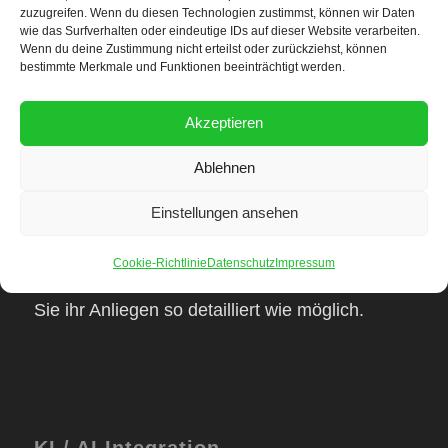
zuzugreifen. Wenn du diesen Technologien zustimmst, können wir Daten
Kunden
wie das Surfverhalten oder eindeutige IDs auf dieser Website verarbeiten.
Wenn du deine Zustimmung nicht erteilst oder zurückziehst, können
bestimmte Merkmale und Funktionen beeinträchtigt werden.
Unsere Kunden erhalten eine exzellente
persönliche Aufmerksamkeit.
Akzeptieren
Ablehnen
Einstellungen ansehen
Wie wird man Kunde
Cookie-Richtlinie
Datenschutz
Impressum
Sie dürfen sich bei uns bewerben. Beschreiben
Sie ihr Anliegen so detailliert wie möglich.
KI / AI Integration